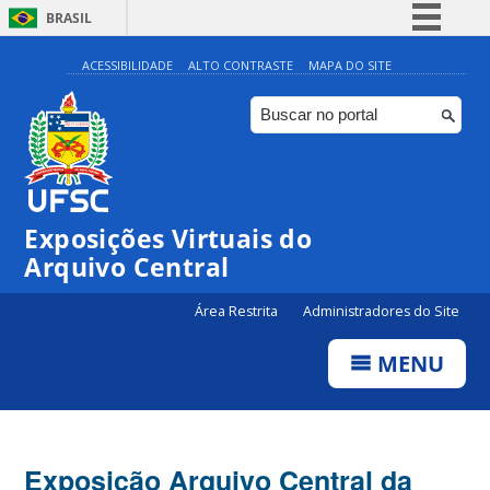
BRASIL
Simplifique!
ACESSIBILIDADE
ALTO CONTRASTE
MAPA DO SITE
Comunica BR
Participe
Acesso à informação
Legislação
Exposições Virtuais do
Canais
Arquivo Central
Área Restrita
Administradores do Site
MENU
Exposição Arquivo Central da